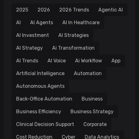
2025
2026
2026 Trends
Agentic AI
AI
AI Agents
AI In Healthcare
AI Investment
AI Strategies
AI Strategy
Ai Transformation
AI Trends
AI Voice
Ai Workflow
App
Artificial Intelligence
Automation
Autonomous Agents
Back-Office Automation
Business
Business Efficiency
Business Strategy
Clinical Decision Support
Corporate
Cost Reduction
Cyber
Data Analytics