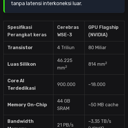
tanpa latensi interkoneksi luar.
Spesifikasi
Cerebras
GPU Flagship
Perangkat keras
WSE-3
(NVIDIA)
Transistor
4 Triliun
80 Miliar
46.225
2
Luas Silikon
814 mm
2
mm
Core AI
900.000
~18.000
Terdedikasi
44 GB
Memory On-Chip
~50 MB cache
SRAM
Bandwidth
~3,35 TB/s
21 PB/s