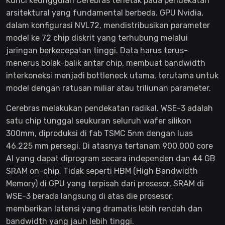
Kunci keunggulan Cerebras terletak pada pendekatan
arsitektural yang fundamental berbeda. GPU Nvidia,
dalam konfigurasi NVL72, mendistribusikan parameter
model ke 72 chip diskrit yang terhubung melalui
jaringan berkecepatan tinggi. Data harus terus-
menerus bolak-balik antar chip, membuat bandwidth
interkoneksi menjadi bottleneck utama, terutama untuk
model dengan ratusan miliar atau triliunan parameter.
Cerebras melakukan pendekatan radikal. WSE-3 adalah
satu chip tunggal seukuran seluruh wafer silikon
300mm, diproduksi di fab TSMC 5nm dengan luas
46.225 mm persegi. Di atasnya tertanam 900.000 core
AI yang dapat diprogram secara independen dan 44 GB
SRAM on-chip. Tidak seperti HBM (High Bandwidth
Memory) di GPU yang terpisah dari prosesor, SRAM di
WSE-3 berada langsung di atas die prosesor,
memberikan latensi yang dramatis lebih rendah dan
bandwidth yang jauh lebih tinggi.