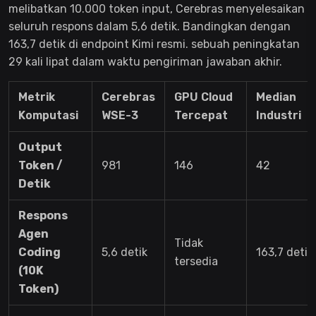
melibatkan 10.000 token input, Cerebras menyelesaikan
seluruh respons dalam 5,6 detik. Bandingkan dengan
163,7 detik di endpoint Kimi resmi. sebuah peningkatan
29 kali lipat dalam waktu pengiriman jawaban akhir.
Metrik
Cerebras
GPU Cloud
Median
Komputasi
WSE-3
Tercepat
Industri
Output
Token /
981
146
42
Detik
Respons
Agen
Tidak
Coding
5,6 detik
163,7 detik
tersedia
(10K
Token)