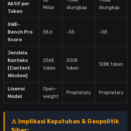
Aktif per
Miliar
diungkap
diungkap
Token
SWE-
Bench Pro
58,6
~55
~58
Score
Jendela
Konteks
256K
200K
128K token
(Context
token
token
Window)
Lisensi
Open-
Proprietary
Proprietary
Model
weight
⚠️ Implikasi Kepatuhan & Geopolitik
Siber: