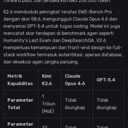
forward pass, dan jendela konteks 256.000 token.
K2.6 menduduki peringkat teratas SWE-Bench Pro
dengan skor 58,6, mengungguli Claude Opus 4.6 dan
menyamai GPT-5.4 untuk tugas coding. Model ini juga
mencatat skor terdepan di benchmark agen seperti
Humanity’s Last Exam dan DeepSearchQA. V2.6
memperluas kemampuan dari front-end design ke full-
stack workflow termasuk autentikasi, operasi database,
dan eksekusi agen jangka panjang.
Metrik
Kimi
Claude
GPT-5.4
Kapabilitas
K2.6
Opus 4.6
1
Parameter
Tidak
Tidak
Triliun
Total
diungkap
diungkap
(MoE)
Parameter
32
Tidak
Tidak