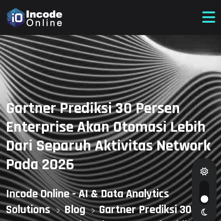
Gartner Prediksi 30 Persen
Enterprise Akan Otomasi Lebih
Dari Separuh Aktivitas Network
Pada 2026
Incode Online - AI & Data Analytics
Solutions
Blog
Gartner Prediksi 30
>
>